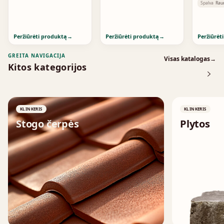
Fine S
Spalva
Rau
Standa
Peržiūrėti produktą
→
Peržiūrėti produktą
→
Peržiūrėt
GREITA NAVIGACIJA
Visas katalogas
→
Kitos kategorijos
KLINKERIS
KLINKERIS
Stogo čerpės
Plytos
↗
↗