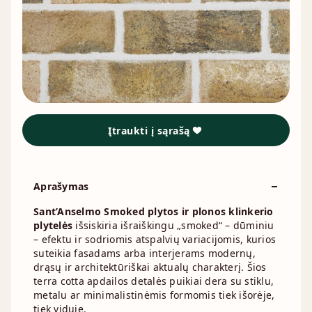
Įtraukti į sąrašą
Aprašymas
Sant’Anselmo Smoked plytos ir plonos klinkerio
plytelės
išsiskiria išraiškingu „smoked“ – dūminiu
– efektu ir sodriomis atspalvių variacijomis, kurios
suteikia fasadams arba interjerams modernų,
drąsų ir architektūriškai aktualų charakterį. Šios
terra cotta apdailos detalės puikiai dera su stiklu,
metalu ar minimalistinėmis formomis tiek išorėje,
tiek viduje.