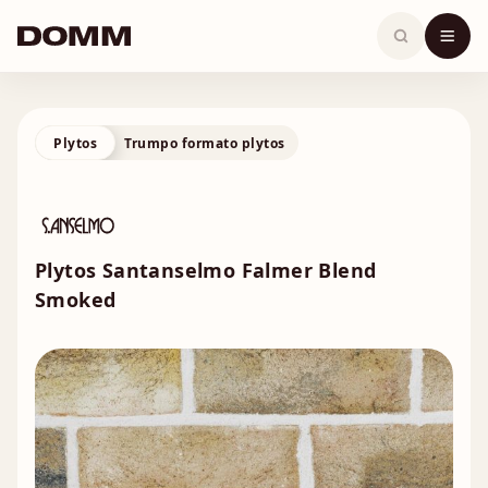
Skip
to
content
Plytos
Trumpo formato plytos
Plytos Santanselmo Falmer Blend
Smoked