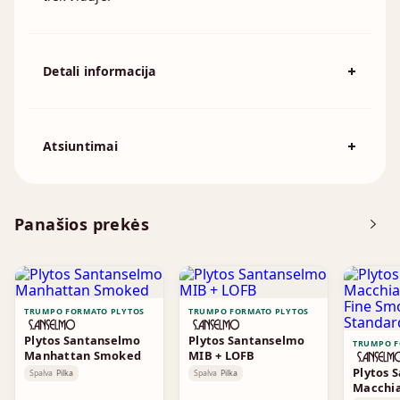
Detali informacija
Spalva
Smėlio
194x92x57mm, 215x102x65mm,
Atsiuntimai
Išmatavimai
230x110x76mm, 230x70x76mm,
240x115x70mm, 250x120x55mm
Atsisiųskite DOP
Panašios prekės
Brošiūra
TRUMPO FORMATO PLYTOS
TRUMPO FORMATO PLYTOS
Plytos Santanselmo
Plytos Santanselmo
TRUMPO F
Manhattan Smoked
MIB + LOFB
Plytos 
Spalva
Pilka
Spalva
Pilka
Macchia