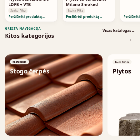
LOFB + VTB
Milano Smoked
Spalva
Pilka
Spalva
Pilka
Peržiūrėti produktą
→
Peržiūrėti produktą
→
Peržiūrėt
GREITA NAVIGACIJA
Visas katalogas
→
Kitos kategorijos
KLINKERIS
KLINKERIS
Stogo čerpės
Plytos
↗
↗