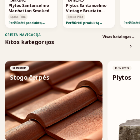
Plytos Santanselmo
Plytos Santanselmo
Manhattan Smoked
Vintage Bruciato
Smoked
Spalva
Pilka
Spalva
Pilka
Peržiūrėti produktą
→
Peržiūrėti produktą
→
Peržiūrėt
GREITA NAVIGACIJA
Visas katalogas
→
Kitos kategorijos
KLINKERIS
KLINKERIS
Stogo čerpės
Plytos
↗
↗