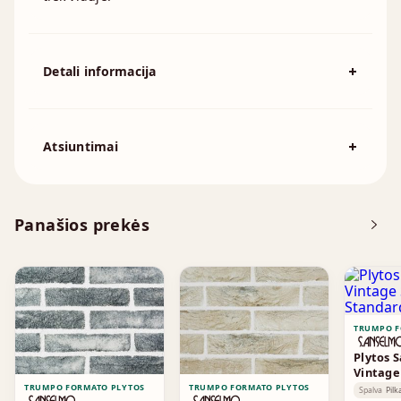
Detali informacija
Spalva
Pilka
194x92x57mm, 215x102x65mm,
Atsiuntimai
Išmatavimai
230x110x76mm, 230x70x76mm,
240x115x70mm, 250x120x55mm
Atsisiųskite DOP
Panašios prekės
Brošiūra
TRUMPO F
Plytos 
Vintag
Standa
TRUMPO FORMATO PLYTOS
TRUMPO FORMATO PLYTOS
Spalva
Pilk