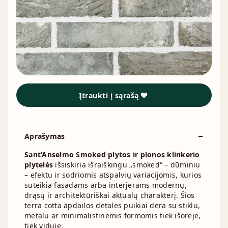
Įtraukti į sąrašą
Aprašymas
Sant’Anselmo Smoked plytos ir plonos klinkerio
plytelės
išsiskiria išraiškingu „smoked“ – dūminiu
– efektu ir sodriomis atspalvių variacijomis, kurios
suteikia fasadams arba interjerams modernų,
drąsų ir architektūriškai aktualų charakterį. Šios
terra cotta apdailos detalės puikiai dera su stiklu,
metalu ar minimalistinėmis formomis tiek išorėje,
tiek viduje.