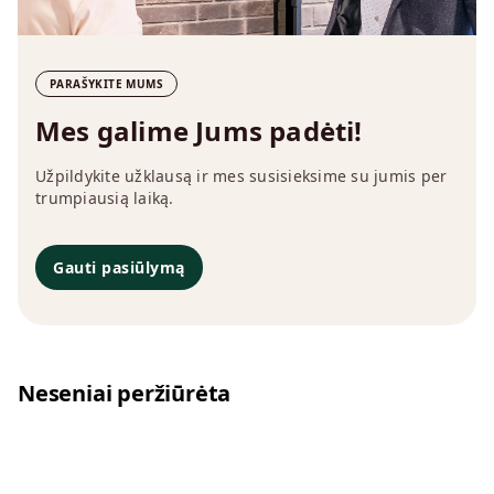
PARAŠYKITE MUMS
Mes galime Jums padėti!
Užpildykite užklausą ir mes susisieksime su jumis per
trumpiausią laiką.
Gauti pasiūlymą
Neseniai peržiūrėta