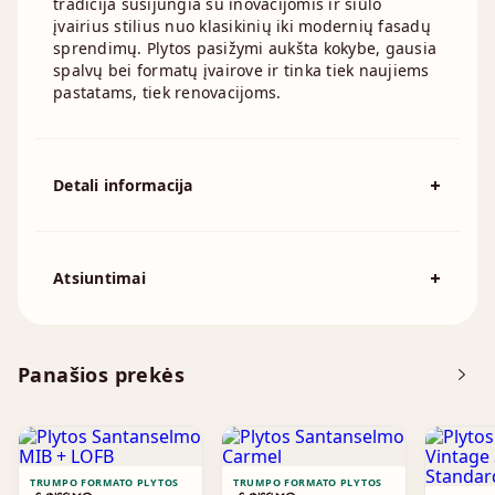
tradicija susijungia su inovacijomis ir siūlo
įvairius stilius nuo klasikinių iki modernių fasadų
sprendimų. Plytos pasižymi aukšta kokybe, gausia
spalvų bei formatų įvairove ir tinka tiek naujiems
pastatams, tiek renovacijoms.
Detali informacija
Spalva
Raudona, Ruda
Išmatavimai
190x90mm
Atsiuntimai
Atsisiųskite DOP
Panašios prekės
Brošiūra
TRUMPO FORMATO PLYTOS
TRUMPO FORMATO PLYTOS