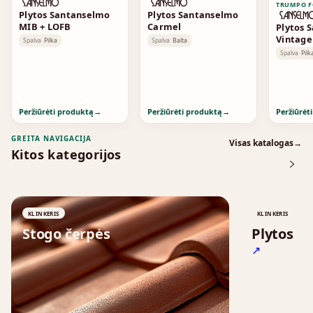
TRUMPO F
Plytos Santanselmo
Plytos Santanselmo
MIB + LOFB
Carmel
Plytos 
Vintag
Spalva
Pilka
Spalva
Balta
Standa
Spalva
Pilk
Peržiūrėti produktą
→
Peržiūrėti produktą
→
Peržiūrėt
GREITA NAVIGACIJA
Visas katalogas
→
Kitos kategorijos
KLINKERIS
KLINKERIS
Stogo čerpės
Plytos
↗
↗