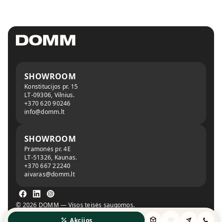
SHOWROOM
Konstitucijos pr. 15
LT-09306, Vilnius.
+370 620 90246
info@domm.lt
SHOWROOM
Pramonės pr. 4E
LT-51326, Kaunas.
+370 667 22240
aivaras@domm.lt
© 2026 DOMM — Visos teisės saugomos.
Privatumo politika
Slapukų politika
Akcijos