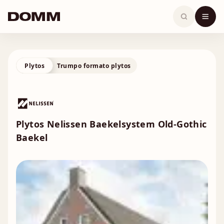
Skip
to
content
Plytos
Trumpo formato plytos
Plytos Nelissen Baekelsystem Old-Gothic
Baekel