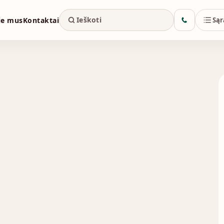
ie mus
Kontaktai
Sąr