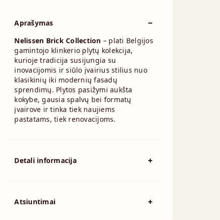
Aprašymas
Nelissen Brick Collection
– plati Belgijos
gamintojo klinkerio plytų kolekcija,
kurioje tradicija susijungia su
inovacijomis ir siūlo įvairius stilius nuo
klasikinių iki modernių fasadų
sprendimų. Plytos pasižymi aukšta
kokybe, gausia spalvų bei formatų
įvairove ir tinka tiek naujiems
pastatams, tiek renovacijoms.
Detali informacija
Spalva
Pilka, Smėlio
210x100mm, 215x100mm,
Išmatavimai
Atsiuntimai
240x70mm