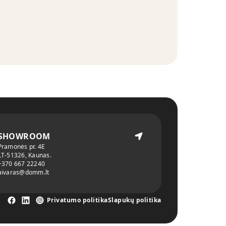
SHOWROOM
Pramonės pr. 4E
LT-51326, Kaunas.
+370 667 22240
aivaras@domm.lt
Privatumo politika
Slapukų politika