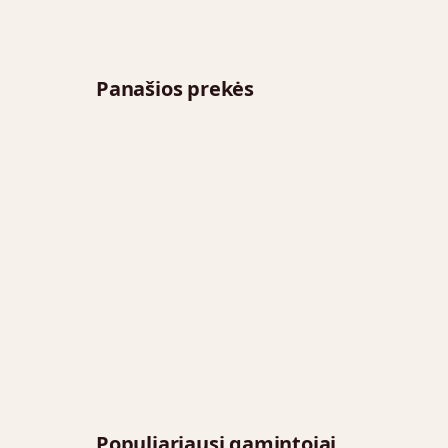
Panašios prekės
Populiariausi gamintojai