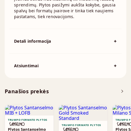
sprendimų. Plytos pasižymi aukšta kokybe, gausia
spalvų bei formatų įvairove ir tinka tiek naujiems
pastatams, tiek renovacijoms.
Detali informacija
Spalva
Geltona, Smėlio
Išmatavimai
210x100mm
Atsiuntimai
Atsisiųskite DOP
Panašios prekės
Brošiūra
TRUMPO FORMATO PLYTOS
TRUMPO F
TRUMPO FORMATO PLYTOS
Plytos Santanselmo
Plytos 