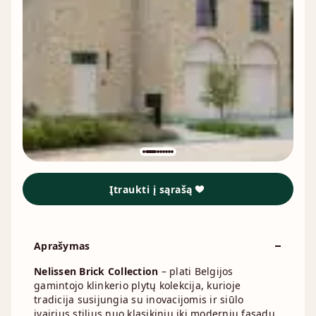
Įtraukti į sąrašą
Aprašymas
Nelissen Brick Collection
– plati Belgijos
gamintojo klinkerio plytų kolekcija, kurioje
tradicija susijungia su inovacijomis ir siūlo
įvairius stilius nuo klasikinių iki modernių fasadų