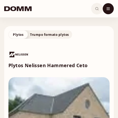
Skip
to
content
Plytos
Trumpo formato plytos
Plytos Nelissen Hammered Ceto