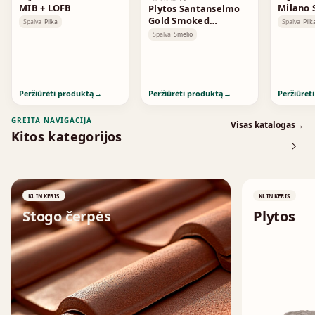
MIB + LOFB
Milano
Plytos Santanselmo
Gold Smoked
Spalva
Pilka
Spalva
Pilk
Standard
Spalva
Smėlio
Peržiūrėti produktą
→
Peržiūrėti produktą
→
Peržiūrėt
GREITA NAVIGACIJA
Visas katalogas
→
Kitos kategorijos
KLINKERIS
KLINKERIS
Stogo čerpės
Plytos
↗
↗