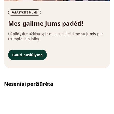
PARAŠYKITE MUMS
Mes galime Jums padėti!
Užpildykite užklausą ir mes susisieksime su jumis per
trumpiausią laiką.
Gauti pasiūlymą
Neseniai peržiūrėta