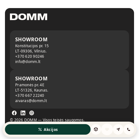
SHOWROOM
Konstitucijos pr. 15
LT-09306, Vilnius.
+370 620 90246
info@domm.lt
SHOWROOM
Pramonės pr. 4E
LT-51326, Kaunas.
+370 667 22240
aivaras@domm.lt
© 2026 DOMM — Visos teisės saugomos.
Privatumo politika
Slapukų politika
Akcijos