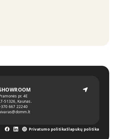
SHOWROOM
Pramonės pr. 4E
LT-51326, Kaunas.
+370 667 22240
aivaras@domm.lt
Privatumo politika
Slapukų politika