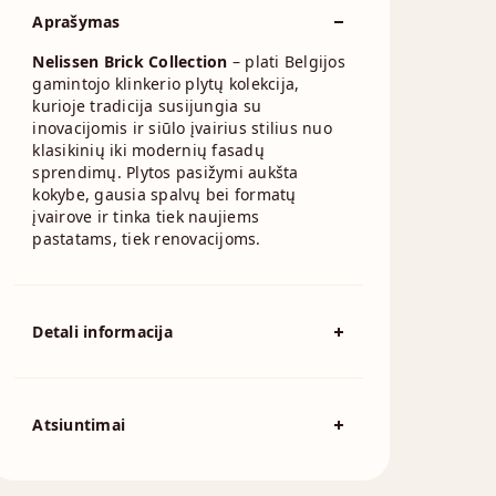
Aprašymas
Nelissen Brick Collection
– plati Belgijos
gamintojo klinkerio plytų kolekcija,
kurioje tradicija susijungia su
inovacijomis ir siūlo įvairius stilius nuo
klasikinių iki modernių fasadų
sprendimų. Plytos pasižymi aukšta
kokybe, gausia spalvų bei formatų
įvairove ir tinka tiek naujiems
pastatams, tiek renovacijoms.
Detali informacija
Spalva
Pilka, Sidabrinė
210x100mm, 215x100mm,
Išmatavimai
Atsiuntimai
240x70mm
Atsisiųskite DOP