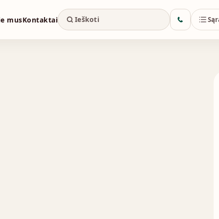
ie mus
Kontaktai
Sąr