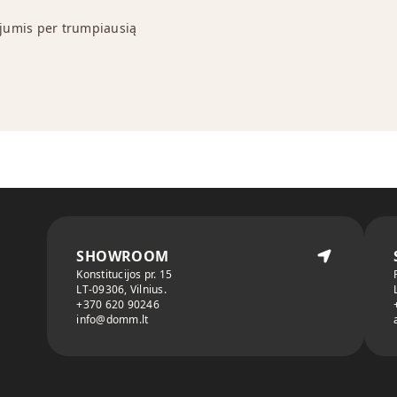
 jumis per trumpiausią
SHOWROOM
Konstitucijos pr. 15
LT-09306, Vilnius.
+370 620 90246
info@domm.lt