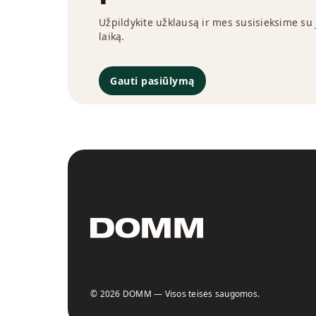
Užpildykite užklausą ir mes susisieksime su
laiką.
Gauti pasiūlymą
© 2026 DOMM — Visos teisės saugomos.