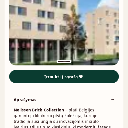
Įtraukti į sąrašą
Aprašymas
Nelissen Brick Collection
– plati Belgijos
gamintojo klinkerio plytų kolekcija, kurioje
tradicija susijungia su inovacijomis ir siūlo
įvairius stilius nuo klasikinių iki modernių fasadų