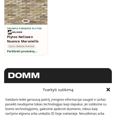
TRUMPO FORMATO PLYTOS
Plytos Nelissen
Nuance Maranello
Spalva
Geltona, Kreminė
Peržiūrėti produktą
→
Tvarkyti sutikimą
SHOWROOM
Siekdami teikti geriausią patirtį, įrenginio informacijai saugoti ir (arba)
Konstitucijos pr. 15
LT-09306, Vilnius.
pasiekti naudojame tokias technologijas kaip slapukus. Jei sutiksime su
+370 620 90246
šiomis technologijomis, galėsime apdoroti duomenis, tokius kaip
info@domm.lt
naršymo elgsena arba unikalūs ID šioje svetainėje. Nesutikimas arba