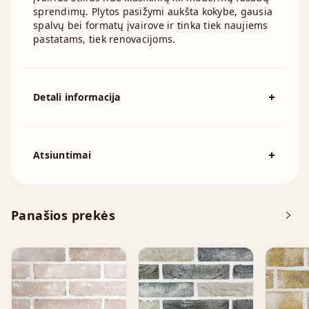
sprendimų. Plytos pasižymi aukšta kokybe, gausia
spalvų bei formatų įvairove ir tinka tiek naujiems
pastatams, tiek renovacijoms.
Detali informacija
Spalva
Geltona, Kreminė, Smėlio
Išmatavimai
210x100mm, 215x100mm, 240x70mm
Atsiuntimai
Atsisiųskite DOP
Panašios prekės
Brošiūra