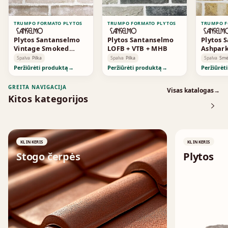
TRUMPO FORMATO PLYTOS
TRUMPO FORMATO PLYTOS
TRUMPO F
Plytos Santanselmo
Plytos Santanselmo
Plytos 
Vintage Smoked
LOFB + VTB + MHB
Ashpar
Standard
Spalva
Pilka
Spalva
Pilka
Spalva
Smė
Peržiūrėti produktą
→
Peržiūrėti produktą
→
Peržiūrėt
GREITA NAVIGACIJA
Visas katalogas
→
Kitos kategorijos
KLINKERIS
KLINKERIS
Stogo čerpės
Plytos
↗
↗