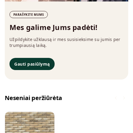
PARAŠYKITE MUMS
Mes galime Jums padėti!
Užpildykite užklausą ir mes susisieksime su jumis per
trumpiausią laiką.
Gauti pasiūlymą
Neseniai peržiūrėta