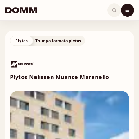
Skip
to
content
Plytos
Trumpo formato plytos
Plytos Nelissen Nuance Maranello