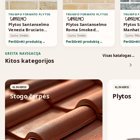
TRUMPO FORMATO PLYTOS
TRUMPO FORMATO PLYTOS
TRUMPO F
Plytos Santanselmo
Plytos Santanselmo
Plytos 
Venezia Bruciato
Roma Smoked
Manhat
Smoked
Standard
Spalva
Smėlio
Spalva
Smėlio
Spalva
Pilk
Peržiūrėti produktą
→
Peržiūrėti produktą
→
Peržiūrėt
GREITA NAVIGACIJA
Visas katalogas
→
Kitos kategorijos
KLINKERIS
KLINKERIS
Stogo čerpės
Plytos
↗
↗