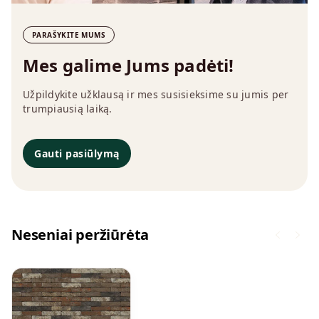
PARAŠYKITE MUMS
Mes galime Jums padėti!
Užpildykite užklausą ir mes susisieksime su jumis per
trumpiausią laiką.
Gauti pasiūlymą
Neseniai peržiūrėta