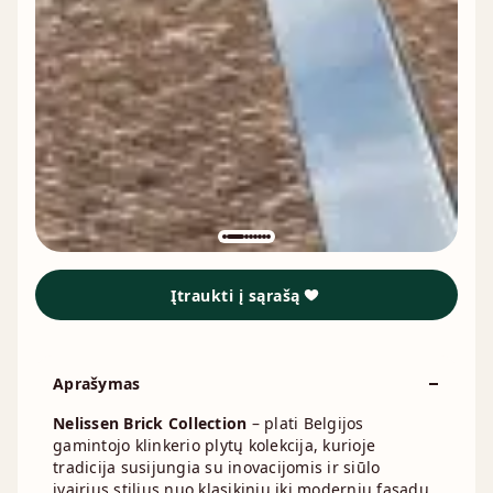
Įtraukti į sąrašą
Aprašymas
Nelissen Brick Collection
– plati Belgijos
gamintojo klinkerio plytų kolekcija, kurioje
tradicija susijungia su inovacijomis ir siūlo
įvairius stilius nuo klasikinių iki modernių fasadų