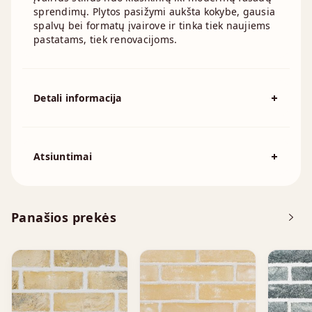
sprendimų. Plytos pasižymi aukšta kokybe, gausia
spalvų bei formatų įvairove ir tinka tiek naujiems
pastatams, tiek renovacijoms.
Detali informacija
Spalva
Ruda
Išmatavimai
210x100mm, 215x100mm
Atsiuntimai
Atsisiųskite DOP
Panašios prekės
Brošiūra