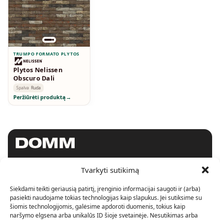
TRUMPO FORMATO PLYTOS
Plytos Nelissen
Obscuro Dali
Spalva
Ruda
Peržiūrėti produktą
→
Tvarkyti sutikimą
SHOWROOM
Siekdami teikti geriausią patirtį, įrenginio informacijai saugoti ir (arba)
Konstitucijos pr. 15
LT-09306, Vilnius.
pasiekti naudojame tokias technologijas kaip slapukus. Jei sutiksime su
+370 620 90246
šiomis technologijomis, galėsime apdoroti duomenis, tokius kaip
info@domm.lt
naršymo elgsena arba unikalūs ID šioje svetainėje. Nesutikimas arba