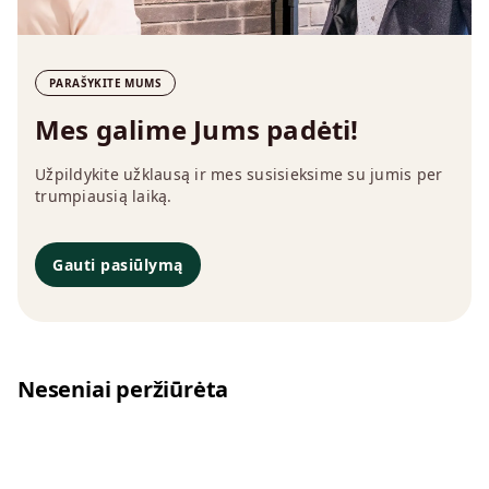
PARAŠYKITE MUMS
Mes galime Jums padėti!
Užpildykite užklausą ir mes susisieksime su jumis per
trumpiausią laiką.
Gauti pasiūlymą
Neseniai peržiūrėta