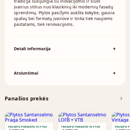
tradicija susijungia su inovacijomis ir siūlo
įvairius stilius nuo klasikinių iki modernių fasadų
sprendimų. Plytos pasižymi aukšta kokybe, gausia
spalvų bei formatų įvairove ir tinka tiek naujiems
pastatams, tiek renovacijoms.
Detali informacija
Spalva
Raudona, Rožinė
Išmatavimai
190x90mm, 210x100mm, 215x100mm
Atsiuntimai
Atsisiųskite DOP
Panašios prekės
Brošiūra
TRUMPO FORMATO PLYTOS
TRUMPO FORMATO PLYTOS
TRUMPO F