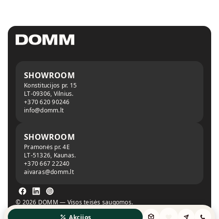
SHOWROOM
Konstitucijos pr. 15
LT-09306, Vilnius.
+370 620 90246
info@domm.lt
SHOWROOM
Pramonės pr. 4E
LT-51326, Kaunas.
+370 667 22240
aivaras@domm.lt
© 2026 DOMM — Visos teisės saugomos.
Privatumo politika
Slapukų politika
Akcijos