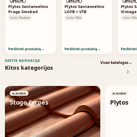
Plytos Santanselmo
Plytos Santanselmo
Plytos 
Praga Smoked
LOFB + VTB
Vintag
Spalva
Raudona
Spalva
Pilka
Spalva
Pilk
Peržiūrėti produktą
→
Peržiūrėti produktą
→
Peržiūrėt
GREITA NAVIGACIJA
Visas katalogas
→
Kitos kategorijos
KLINKERIS
KLINKERIS
Stogo čerpės
Plytos
↗
↗