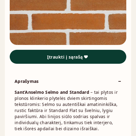
Įtraukti į sąrašą
Aprašymas
Sant’Anselmo Selmo and Standard
– tai plytos ir
plonos klinkerio plytelės dviem skirtingomis
tekstūromis: Selmo su autentiškai amatininkiška,
rustic faktūra ir Standard Flat su švelniu, lygiu
paviršiumi. Abi linijos siūlo sodrias spalvas ir
individualų charakterį, tinkamus tiek interjero,
tiek išorės apdailai bei dizaino išraiškai.