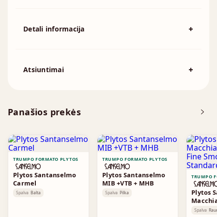
Detali informacija
Spalva
Raudona
194x92x57mm, 215x102x65mm,
Atsiuntimai
Išmatavimai
230x110x76mm, 230x70x76mm,
240x115x70mm, 250x120x55mm
Atsisiųskite DOP
Panašios prekės
Brošiūra
TRUMPO FORMATO PLYTOS
TRUMPO FORMATO PLYTOS
Plytos Santanselmo
Plytos Santanselmo
TRUMPO F
Carmel
MIB +VTB + MHB
Plytos 
Spalva
Balta
Spalva
Pilka
Macchia
Fine S
Spalva
Rau