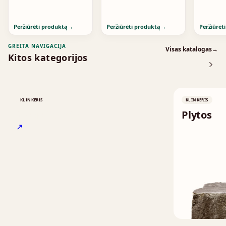
Standa
Peržiūrėti produktą
→
Peržiūrėti produktą
→
Peržiūrėt
GREITA NAVIGACIJA
Visas katalogas
→
Kitos kategorijos
KLINKERIS
KLINKERIS
Stogo čerpės
Plytos
↗
↗